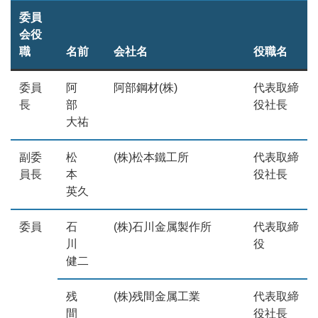
委員
会役
職
名前
会社名
役職名
委員
阿
阿部鋼材(株)
代表取締
長
部
役社長
大祐
副委
松
(株)松本鐵工所
代表取締
員長
本
役社長
英久
委員
石
(株)石川金属製作所
代表取締
川
役
健二
残
(株)残間金属工業
代表取締
間
役社長