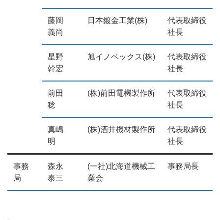
藤岡
日本鍍金工業(株)
代表取締役
義尚
社長
星野
旭イノベックス(株)
代表取締役
幹宏
社長
前田
(株)前田電機製作所
代表取締役
稔
社長
真嶋
(株)酒井機材製作所
代表取締役
明
社長
事務
森永
(一社)北海道機械工
事務局長
局
泰三
業会