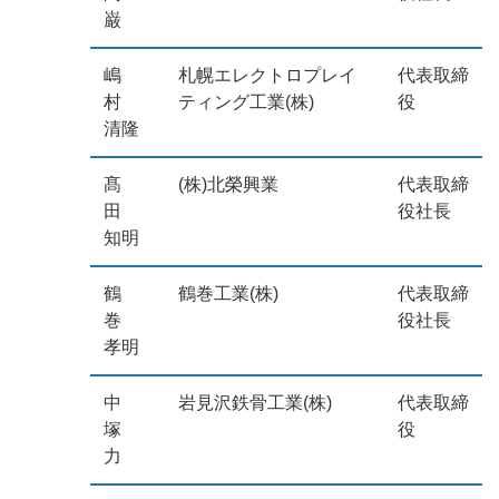
巌
嶋
札幌エレクトロプレイ
代表取締
村
ティング工業(株)
役
清隆
髙
(株)北榮興業
代表取締
田
役社長
知明
鶴
鶴巻工業(株)
代表取締
巻
役社長
孝明
中
岩見沢鉄骨工業(株)
代表取締
塚
役
力