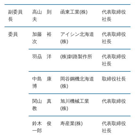
副委員
高山 則
函東工業(株)
代表取締役
長
夫
社長
委員
加藤 裕
アイシン北海道
代表取締役
次
(株)
社長
羽刕 洋
(株)釧路製作所
代表取締役
社長
中島 康
岡谷鋼機北海道
取締役社長
博
(株)
関山 真
旭川機械工業
代表取締役
教
(株)
鈴木 俊
寿産業(株)
代表取締役
一郎
社長