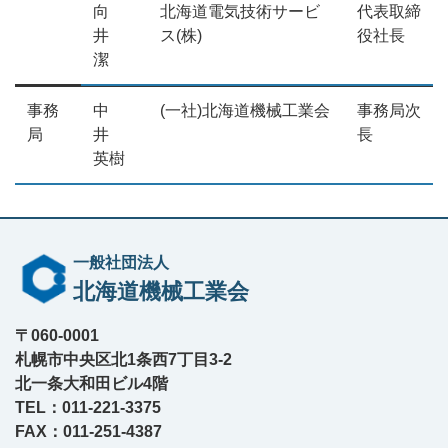
向
北海道電気技術サービ
代表取締
井
ス(株)
役社長
潔
事務
中
(一社)北海道機械工業会
事務局次
局
井
長
英樹
一般社団法人
北海道機械工業会
〒060-0001
札幌市中央区北1条西7丁目3-2
北一条大和田ビル4階
TEL：011-221-3375
FAX：011-251-4387