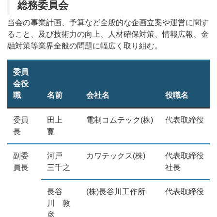
総務委員会
当会の事業計画、予算など全般的な企画立案や運営に関す
ること、及び技術力の向上、人材確保対策、情報広報、金
融対策等業界全般の問題に幅広く取り組む。
委員
会役
職
名前
会社名
役職名
委員
田上
電制コムテック(株)
代表取締役
長
寛
副委
河戸
カワテックス(株)
代表取締役
員長
三千之
社長
長谷
(株)長谷川工作所
代表取締役
川 敦
彦