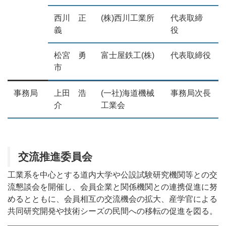
西川 正
(株)西川工業所
代表取締
義
役
松宮 勇
富士屋鉄工(株)
代表取締役
市
事務局
上田 浩
(一社)海道機械
事務局次長
介
工業会
交流推進委員会
工業系を中心とする道内大学や公設試験研究機関等との交
流懇談会を開催し、会員企業と関係機関との連携促進に努
めるとともに、会員相互の交流機会の拡大、産学官による
共同研究開発や技術シーズの民間への移転の促進を図る。