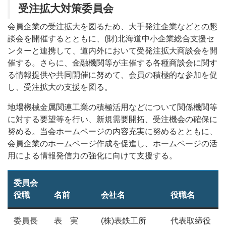
受注拡大対策委員会
会員企業の受注拡大を図るため、大手発注企業などとの懇
談会を開催するとともに、(財)北海道中小企業総合支援セ
ンターと連携して、道内外において受発注拡大商談会を開
催する。さらに、金融機関等が主催する各種商談会に関す
る情報提供や共同開催に努めて、会員の積極的な参加を促
し、受注拡大の支援を図る。
地場機械金属関連工業の積極活用などについて関係機関等
に対する要望等を行い、新規需要開拓、受注機会の確保に
努める。当会ホームページの内容充実に努めるとともに、
会員企業のホームページ作成を促進し、ホームページの活
用による情報発信力の強化に向けて支援する。
委員会
役職
名前
会社名
役職名
委員長
表 実
(株)表鉄工所
代表取締役