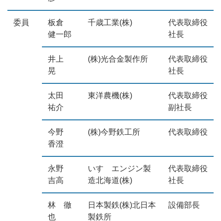
委員
板倉
千歳工業(株)
代表取締役
健一郎
社長
井上
(株)光合金製作所
代表取締役
晃
社長
太田
東洋農機(株)
代表取締役
祐介
副社長
今野
(株)今野鉄工所
代表取締役
香澄
永野
いすゞエンジン製
代表取締役
吉高
造北海道(株)
社長
林 徹
日本製鉄(株)北日本
設備部長
也
製鉄所