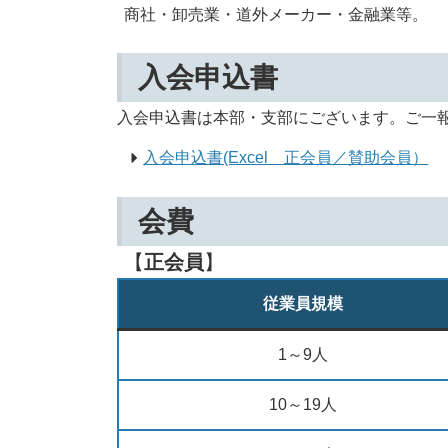
商社・卸売業・道外メーカー・金融業等。
入会申込書
入会申込書は本部・支部にございます。ご一
入会申込書(Excel 正会員／賛助会員）
会費
【
正会員
】
従業員規模
1～9人
10～19人