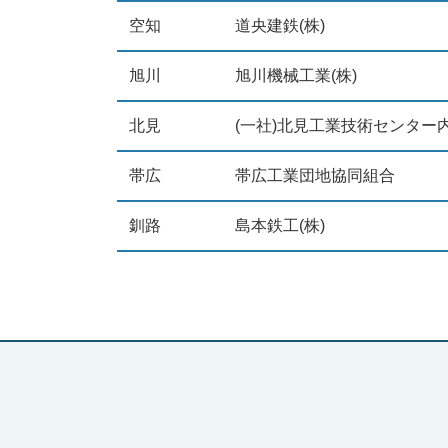
空知
道央建鉄(株)
旭川
旭川機械工業(株)
北見
(一社)北見工業技術センター
帯広
帯広工業団地協同組合
釧路
島本鉄工(株)