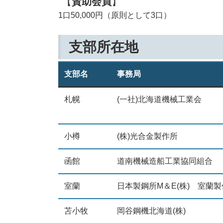
【
賛助会員
】
1口50,000円（原則として3口）
支部所在地
支部名
事務局
札幌
(一社)北海道機械工業会
小樽
(株)光合金製作所
函館
道南機械造船工業協同組合
室蘭
日本製鋼所M＆E(株) 室蘭
苫小牧
岡谷鋼機北海道(株)