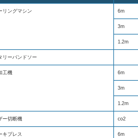
ーリングマシン
6m
3m
1.2m
タリーバンドソー
加工機
6m
3m
1.2m
ザー切断機
co2
ーキプレス
6m