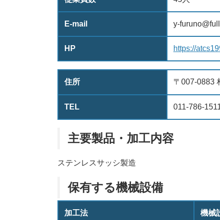
E-mail
y-furuno@ful
HP
https://atcs1
住所
〒007-088
TEL
011-786-151
主要製品・加工内容
ステンレスサッシ製造
保有する機械設備
加工法
機械