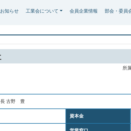
お知らせ
工業会について
会員企業情報
部会・委員
社
所
長 古野 豊
資本金
営業窓口