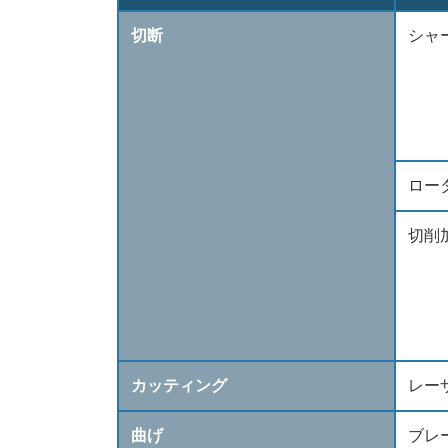
切断
シャ
ロー
切削
カッティング
レー
曲げ
ブレ