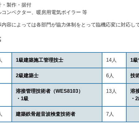
計・製作・据付
コンベクター、暖房用電気ボイラー 等
事内容によっては各部門が協力体制をとって臨機応変に対応し
等
人
1級建築施工管理技士
14人
1
2級建築士
6人
技
溶接管理技術者（WES8103）
13人
溶接
・1級
・2
人
建築鉄骨超音波検査技術者
7人