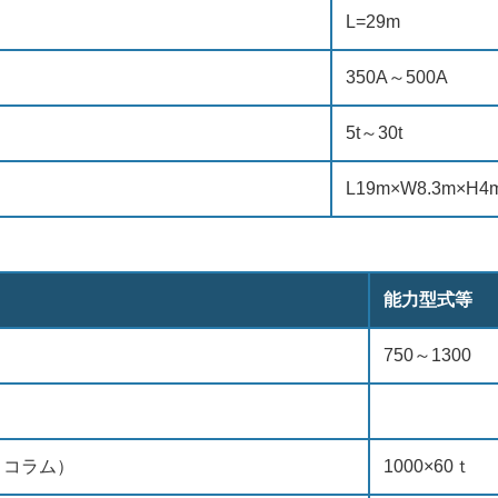
L=29m
350A～500A
5t～30t
L19m×W8.3m×H4
能力型式等
750～1300
・コラム）
1000×60ｔ