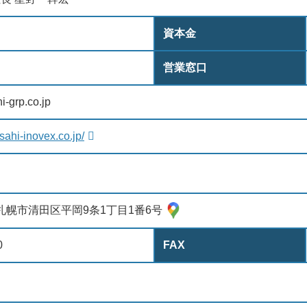
資本金
営業窓口
i-grp.co.jp
sahi-inovex.co.jp/
79 札幌市清田区平岡9条1丁目1番6号
0
FAX