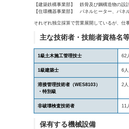
【建築鉄構事業部】 鉄骨及び鋼構造物の設
【住環機器事業部】 パネルヒーター、パネル
それぞれ独立採算で営業展開しているが、仕
主な技術者・技能者資格名
1級土木施工管理技士
62
1級建築士
6人
溶接管理技術者（WES8103）
2人
・特別級
非破壊検査技術者
11
保有する機械設備