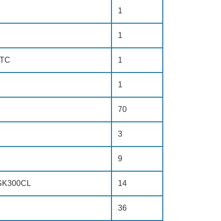
1
1
ATC
1
1
70
3
9
SK300CL
14
36