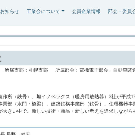
お知らせ
工業会について
会員企業情報
部会・委員
社
所属支部：札幌支部 所属部会：電機電子部会、自動車関
製作所（鉄骨）、旭イノベックス（暖房用放熱器）3社が平成1
事業部（水門・橋梁）、建築鉄構事業部（鉄骨）、住環機器事
響が大きい中で、新しい技術・商品・新しい考えを追求しながら
長 星野 幹宏