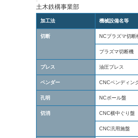
土木鉄構事業部
加工法
機械設備名等
切断
NCプラズマ切断
プラズマ切断機
プレス
油圧プレス
ベンダー
CNCベンディン
孔明
NCボール盤
切消
CNC横中ぐり盤
CNC汎用施盤