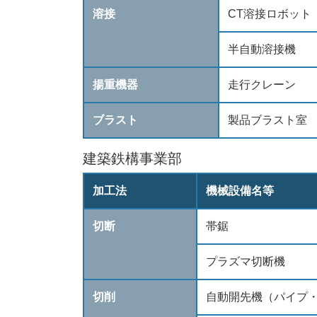
溶接
CT溶接ロボット
半自動溶接機
揚重機器
走行クレーン
ブラスト
製品ブラスト室
建築鉄構事業部
加工法
機械設備名等
切断
帯鋸
プラズマ切断機
切削
自動開先機（パイプ