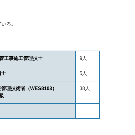
ている。
級管工事施工管理技士
9人
術士
5人
管理技術者（WES8103）
38人
級