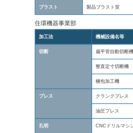
ブラスト
製品ブラスト室
住環機器事業部
加工法
機械設備名等
切断
扁平管自動切断
整直定寸切断機
梱包加工機
プレス
クランクプレス
油圧プレス
孔明
CNCドリルマシ