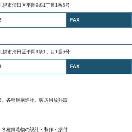
79 札幌市清田区平岡9条1丁目1番6号
2
FAX
79 札幌市清田区平岡9条1丁目1番6号
3
FAX
管、各種鋼構造物、暖房用放熱器
、各種鋼造物の設計・製作・据付