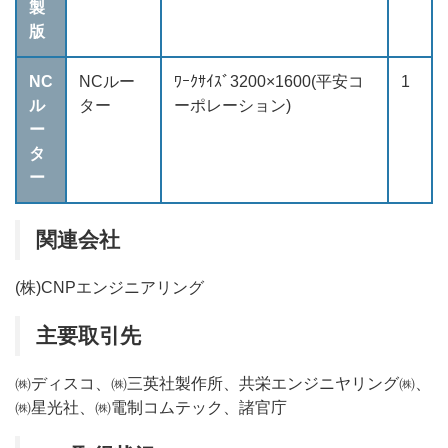
製
版
NC
NCルー
ﾜｰｸｻｲｽﾞ3200×1600(平安コ
1
ル
ター
ーポレーション)
ー
タ
ー
関連会社
(株)CNPエンジニアリング
主要取引先
㈱ディスコ、㈱三英社製作所、共栄エンジニヤリング㈱、
㈱星光社、㈱電制コムテック、諸官庁