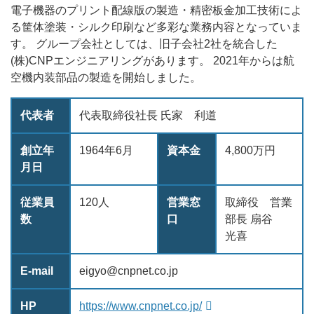
電子機器のプリント配線版の製造・精密板金加工技術によ
る筐体塗装・シルク印刷など多彩な業務内容となっていま
す。 グループ会社としては、旧子会社2社を統合した
(株)CNPエンジニアリングがあります。 2021年からは航
空機内装部品の製造を開始しました。
代表者
代表取締役社長 氏家 利道
創立年
1964年6月
資本金
4,800万円
月日
従業員
120人
営業窓
取締役 営業
数
口
部長 扇谷
光喜
E-mail
eigyo@cnpnet.co.jp
HP
https://www.cnpnet.co.jp/