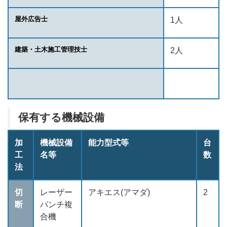
屋外広告士
1人
建築・土木施工管理技士
2人
保有する機械設備
加
機械設備
能力型式等
台
工
名等
数
法
切
レーザー
アキエス(アマダ)
2
断
パンチ複
合機