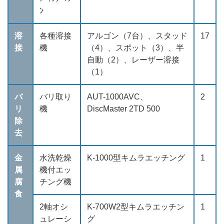
ﾝ
溶
各種溶接
アルゴン（7台）、スタッド
17
接
機
（4）、スポット（3）、半
自動（2）、レーザー溶接
（1）
バ
バリ取り
AUT-1000AVC、
2
リ
機
DiscMaster 2TD 500
除
去
金
水洗乾燥
K-1000型キムラエッチング
1
属
機付エッ
腐
チング機
食
2軸オシ
K-700W2型キムラエッチン
1
ュレーシ
グ