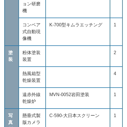
ョン研磨
機
コンベア
K-700型キムラエッチング
1
式自動現
像機
塗
粉体塗装
2
装
装置
熱風箱型
4
乾燥装置
遠赤外線
MVN-0052岩田塗装
1
乾燥炉
写
懸垂式製
C-590-大日本スクリーン
1
真
版カメラ