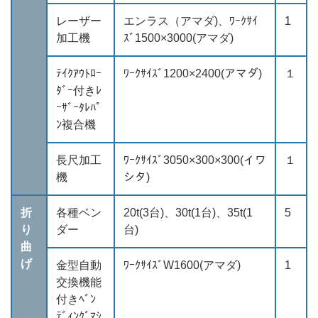
レーザー
エンラス（アマダ)、ﾜｰｸｻｲ
1
加工機
ｽﾞ1500×3000(アマダ)
ﾃｲｸｱｳﾄﾛｰ
ﾜｰｸｻｲｽﾞ1200×2400(アマダ)
１
ﾀﾞｰ付きﾚ
ｰｻﾞｰﾀﾚﾊﾟ
ﾝ複合機
長尺加工
ﾜｰｸｻｲｽﾞ3050×300×300(イワ
１
機
シタ)
折
各種ベン
20t(3台)、30t(1台)、35t(1
5
り
ダー
台)
曲
げ
金型自動
ﾜｰｸｻｲｽﾞW1600(アマダ)
1
交換機能
付きﾍﾞﾝ
ﾃﾞｨﾝｸﾞﾏｼ