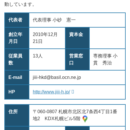
動しています。
代表者
代表理事 小砂 憲一
創立年
2010年12月
資本金
月日
21日
従業員
13人
営業窓
専務理事 小
数
口
貫 秀治
E-mail
jiii-hkd@basil.ocn.ne.jp
HP
http://www.jiii-h.jp/
住所
〒060-0807 札幌市北区北7条西4丁目1番
地2 KDX札幌ビル5階