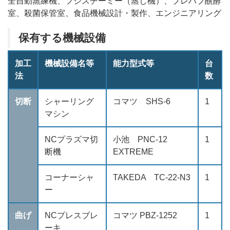
全自動蒸練機、フジスチーミー（蒸し機）、プレハブ醗酵
室、殺菌保管室、食品機械設計・製作、エンジニアリング
保有する機械設備
加工
機械設備名等
能力型式等
台
法
数
切断
シャーリング
コマツ SHS-6
1
マシン
NCプラズマ切
小池 PNC-12
1
断機
EXTREME
コーナーシャ
TAKEDA TC-22-N3
1
ー
曲げ
NCプレスブレ
コマツ PBZ-1252
1
ーキ