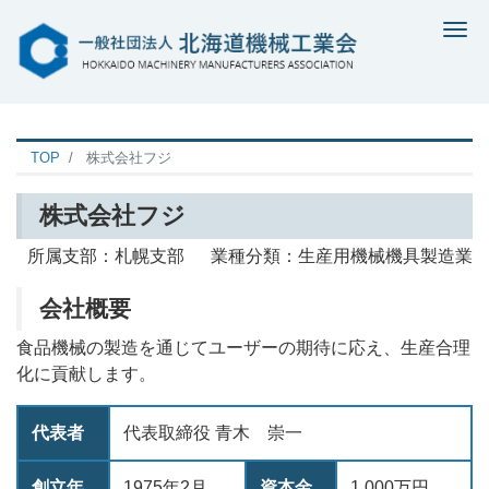
Me
TOP
株式会社フジ
株式会社フジ
所属支部：札幌支部 業種分類：生産用機械機具製造業
会社概要
食品機械の製造を通じてユーザーの期待に応え、生産合理
化に貢献します。
代表者
代表取締役 青木 崇一
創立年
1975年2月
資本金
1,000万円