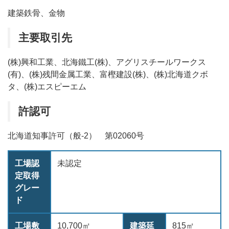
建築鉄骨、金物
主要取引先
(株)興和工業、北海鐵工(株)、アグリスチールワークス
(有)、(株)残間金属工業、富樫建設(株)、(株)北海道クボ
タ、(株)エスピーエム
許認可
北海道知事許可（般-2） 第02060号
工場認
未認定
定取得
グレー
ド
工場敷
10,700㎡
建築延
815㎡