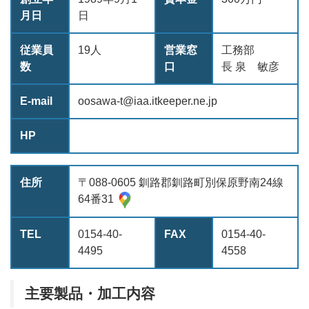
月日
日
従業員
19人
営業窓
工務部
数
口
長 泉 敏彦
E-mail
oosawa-t@iaa.itkeeper.ne.jp
HP
住所
〒088-0605 釧路郡釧路町別保原野南24線
64番31
TEL
0154-40-
FAX
0154-40-
4495
4558
主要製品・加工内容