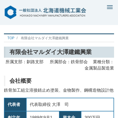
Me
TOP
有限会社マルダイ大澤建鐵興業
有限会社マルダイ大澤建鐵興業
所属支部：釧路支部 所属部会：鉄骨部会 業種分類：
金属製品製造業
会社概要
鉄骨加工組立溶接錆止め塗装、金物製作、鋼構造物設計他
代表者
代表取締役 大澤 司
創立年
1989年9月1
資本金
300万円